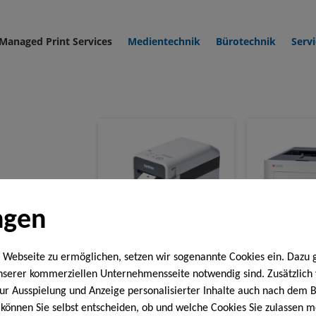
Managed Print Services
Medientechnik
Bürotechnik
Servi
ngen
 Webseite zu ermöglichen, setzen wir sogenannte Cookies ein. Dazu 
 abgestimmt auf
Brother
Kyo
unserer kommerziellen Unternehmensseite notwendig sind. Zusätzlic
 zur Ausspielung und Anzeige personalisierter Inhalte auch nach dem
können Sie selbst entscheiden, ob und welche Cookies Sie zulassen m