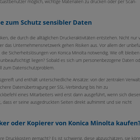
r Gastbenutzer möglich, wichtige Materialien zu drucken oder per Scan-
me zum Schutz sensibler Daten
ken, die durch die alltäglichen Druckeraktivitäten entstehen. Nicht nur 
der das Unternehmensnetzwerk gehen Risiken aus. Vor allem der unbef
die Sicherheitslösungen von Konica Minolta notwendig. Wie oft bleiben
 unbeaufsichtigt liegen? Sobald es sich um personenbezogene Daten o
ell zum Datenschutzproblem.
sgereift und enthält unterschiedliche Ansätze: von der zentralen Verwal
ichere Datenübertragung per SSL-Verbindung bis hin zu
kbefehl eines Mitarbeiters wird erst dann ausgeführt, wenn sich diese
llt, dass er seine ausgedruckten Seiten direkt aufnimmt und sie nicht
ker oder Kopierer von Konica Minolta kaufen
re Druckkosten gemacht? Es ist schwierig, diese abzuschätzen, sie kö