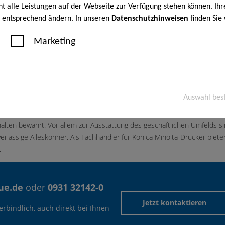
cht alle Leistungen auf der Webseite zur Verfügung stehen können. Ihr
n entsprechend ändern. In unseren
Datenschutzhinweisen
finden Sie
Marketing
schon lange mehr als nur ein Alltagsgegenstand. Ein Multifunktionsgerä
ren, Scannen und Faxen. Die Funktionen des Farb- und Schwarz-Weiß-Dr
ile Standard. Einige Konica Minolta-Modelle übernehmen für Sie zudem
Auswahl bes
robleme beeinträchtigt werden. Die Produkte von Konica Minolta haben s
lten bewährt. Vor allem zur Ausstattung des geschäftlichen Umfelds s
erlässige Alleskönner. Als Fachhändler für Konica Minolta-Drucker biete
.
ue.de
oder
0931 32142-0
Jetzt kontaktieren
rbindlich, auch direkt bei Ihnen