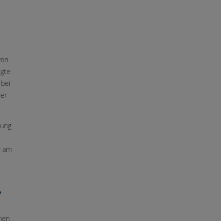
von
ugte
 bei
der
tung
r am
?
nnen