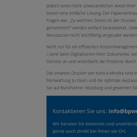
jedoch einen nicht unwesentlichen Anteil Ihre
bieten eine einfache Lösung. Der Papierverbrau
Fragen wie: „Zu welchen Zeiten ist der Drucke
genommen?“ werden einfach beantwortet. Dadur
Ressourcen nicht leichtfertig vergeudet werden
Nicht nur für ein effizientes Kostenmanagement
i-Serie beim Digitalisieren Ihrer Dokumente, be
Dienste an und vereinfacht die Prozesse durch
Die smarten Drucker von Konica Minolta sind i
Fernwartung zu lösen und die optimale Austaus
Sie auf BüroPartner Würzburg und gewinnen Sie
Kontaktieren Sie uns:
info@bpw
Wir beraten Sie kostenlos und unverbindl
gerne auch direkt bei Ihnen vor Ort.