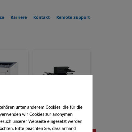
ce
Karriere
Kontakt
Remote Support
gehören unter anderem Cookies, die für die
cera
Konica Minolta
h verwenden wir Cookies zur anonymen
 Besuch unserer Webseite eingesetzt werden
öchten. Bitte beachten Sie, dass anhand