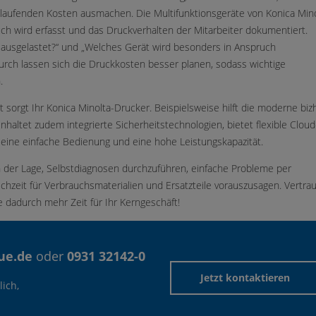
r laufenden Kosten ausmachen. Die Multifunktionsgeräte von Konica Min
ch wird erfasst und das Druckverhalten der Mitarbeiter dokumentiert.
r ausgelastet?“ und „Welches Gerät wird besonders in Anspruch
ch lassen sich die Druckkosten besser planen, sodass wichtige
.
 sorgt Ihr Konica Minolta-Drucker. Beispielsweise hilft die moderne biz
inhaltet zudem integrierte Sicherheitstechnologien, bietet flexible Cloud
 eine einfache Bedienung und eine hohe Leistungskapazität.
n der Lage, Selbstdiagnosen durchzuführen, einfache Probleme per
chzeit für Verbrauchsmaterialien und Ersatzteile vorauszusagen. Vertra
 dadurch mehr Zeit für Ihr Kerngeschäft!
ue.de
oder
0931 32142-0
Jetzt kontaktieren
ich,